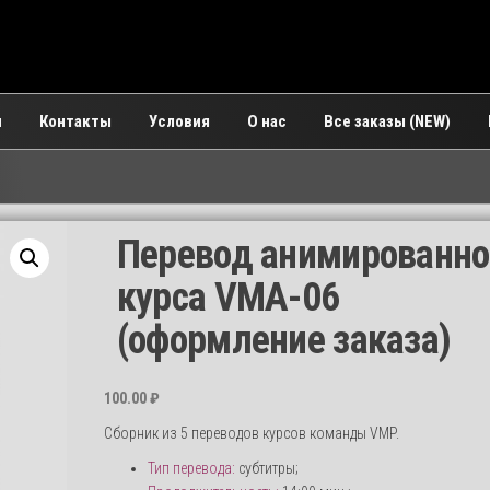
и
Контакты
Условия
О нас
Все заказы (NEW)
Перевод анимированно
курса VMA-06
(оформление заказа)
100.00
₽
Сборник из 5 переводов курсов команды VMP.
Тип перевода:
субтитры;