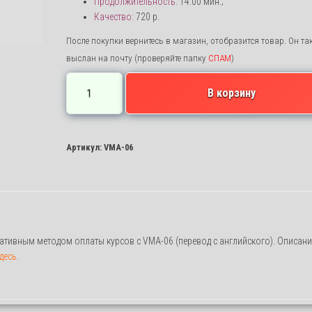
Продолжительность:
14:00 мин.;
Качество:
720 p.
После покупки вернитесь в магазин, отобразится товар. Он та
выслан на почту (проверяйте папку
СПАМ
)
Количество
В корзину
товара
Перевод
анимированного
Артикул:
VMA-06
курса
VMA-
06
(оформление
заказа)
нативным методом оплаты курсов c VMA-06 (перевод с английского). Описани
десь
.