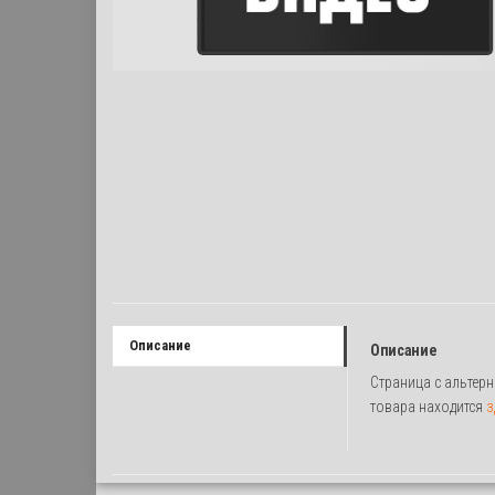
Описание
Описание
Cтраница с альтер
товара находится
з