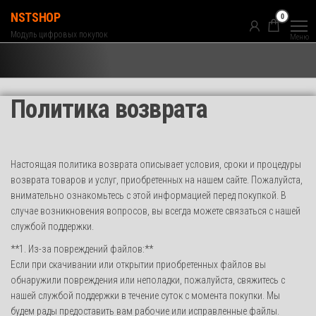
Перейти
NSTSHOP
0
к
Модуль цифровых покупок
Меню
содержимому
Политика возврата
Настоящая политика возврата описывает условия, сроки и процедуры
возврата товаров и услуг, приобретенных на нашем сайте. Пожалуйста,
внимательно ознакомьтесь с этой информацией перед покупкой. В
случае возникновения вопросов, вы всегда можете связаться с нашей
службой поддержки.
**1. Из-за повреждений файлов:**
Если при скачивании или открытии приобретенных файлов вы
обнаружили повреждения или неполадки, пожалуйста, свяжитесь с
нашей службой поддержки в течение суток с момента покупки. Мы
будем рады предоставить вам рабочие или исправленные файлы.