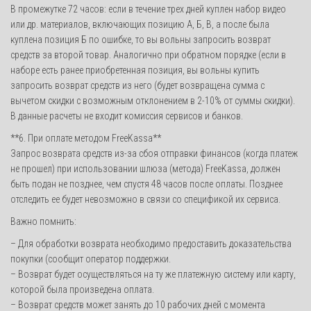
В промежутке 72 часов: если в течение трех дней куплен набор видео
или др. материалов, включающих позицию А, Б, В, а после была
куплена позиция Б по ошибке, то вы вольны запросить возврат
средств за второй товар. Аналогично при обратном порядке (если в
наборе есть ранее приобретенная позиция, вы вольны купить
запросить возврат средств из него (будет возвращена сумма с
вычетом скидки с возможным отклонением в 2-10% от суммы скидки).
В данные расчеты не входит комиссия сервисов и банков.
**6. При оплате методом FreeKassa**
Запрос возврата средств из-за сбоя отправки финансов (когда платеж
не прошел) при использовании шлюза (метода) FreeKassa, должен
быть подан не позднее, чем спустя 48 часов после оплаты. Позднее
отследить ее будет невозможно в связи со спецификой их сервиса.
Важно помнить:
– Для обработки возврата необходимо предоставить доказательства
покупки (сообщит оператор поддержки.
– Возврат будет осуществляться на ту же платежную систему или карту,
которой была произведена оплата.
– Возврат средств может занять до 10 рабочих дней с момента