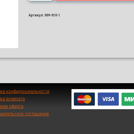
Видео
007+008+009+010
Артикул:
009-010-1
ика конфиденциальности
ка возврата
чная оферта
овательское соглашение