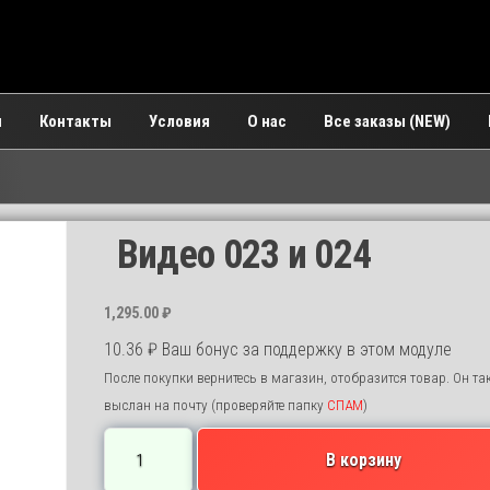
и
Контакты
Условия
О нас
Все заказы (NEW)
Видео 023 и 024
1,295.00
₽
10.36
₽
Ваш бонус за поддержку в этом модуле
После покупки вернитесь в магазин, отобразится товар. Он та
выслан на почту (проверяйте папку
СПАМ
)
Количество
В корзину
товара