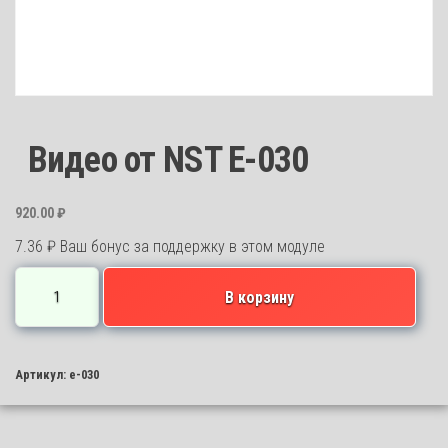
Видео от NST E-030
920.00
₽
7.36
₽
Ваш бонус за поддержку в этом модуле
Количество
В корзину
товара
Видео
от
Артикул:
e-030
NST
E-
030