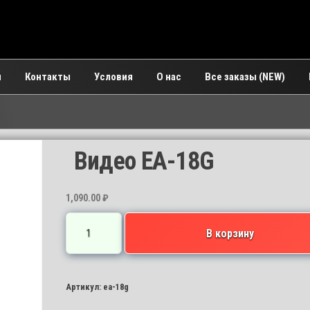
и
Контакты
Условия
О нас
Все заказы (NEW)
Видео EA-18G
1,090.00
₽
Количество
В корзину
товара
Видео
EA-
Артикул:
ea-18g
18G