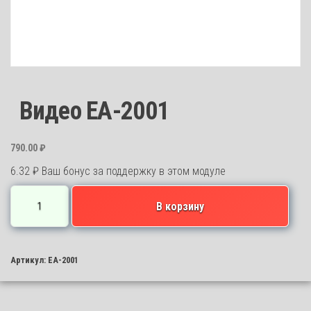
Видео EA-2001
790.00
₽
6.32
₽
Ваш бонус за поддержку в этом модуле
Количество
В корзину
товара
Видео
EA-
Артикул:
EA-2001
2001