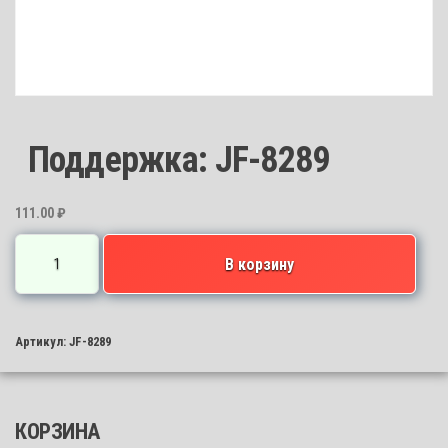
Поддержка: JF-8289
111.00
₽
Количество
В корзину
товара
Поддержка:
JF-
Артикул:
JF-8289
8289
КОРЗИНА