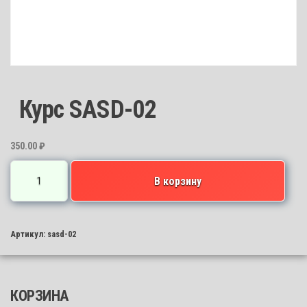
Курс SASD-02
350.00
₽
Количество
В корзину
товара
Курс
SASD-
Артикул:
sasd-02
02
КОРЗИНА