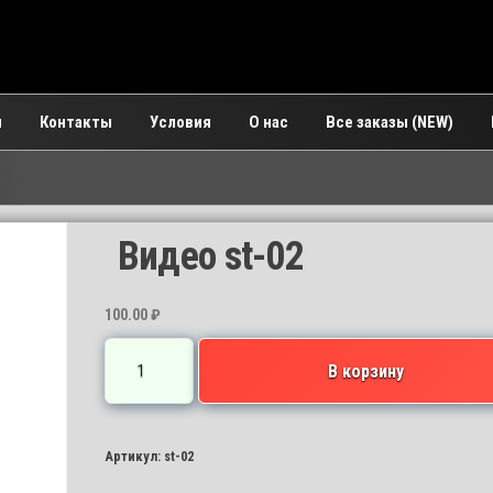
и
Контакты
Условия
О нас
Все заказы (NEW)
Видео st-02
100.00
₽
Количество
В корзину
товара
Видео
st-
Артикул:
st-02
02