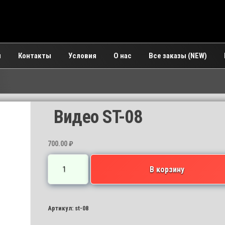
и
Контакты
Условия
О нас
Все заказы (NEW)
Видео ST-08
700.00
₽
Количество
В корзину
товара
Видео
ST-
Артикул:
st-08
08