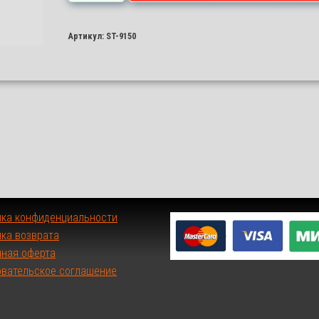
ST-
9150
Артикул:
ST-9150
ика конфиденциальности
ка возврата
чная оферта
овательское соглашение