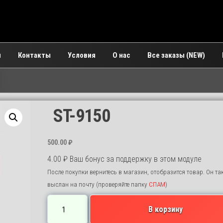
и
Контакты
Условия
О нас
Все заказы (NEW)
ST-9150
500.00
₽
4.00
₽
Ваш бонус за поддержку в этом модуле
После покупки вернитесь в магазин, отобразится товар. Он та
выслан на почту (проверяйте папку
СПАМ
)
Количество
В корзину
товара