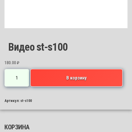
Видео st-s100
180.00
₽
Количество
В корзину
товара
Видео
st-
Артикул:
st-s100
s100
КОРЗИНА