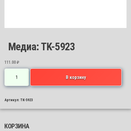
Медиа: TK-5923
111.00
₽
Количество
В корзину
товара
Медиа:
TK-
Артикул:
TK-5923
5923
КОРЗИНА