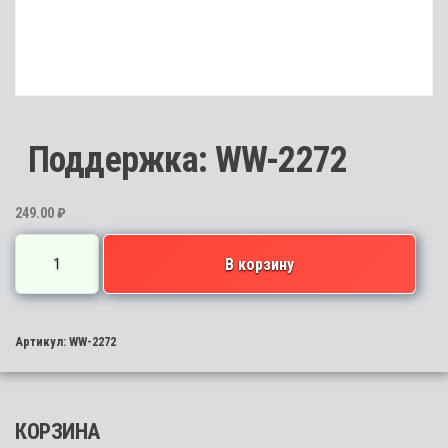
Поддержка: WW-2272
249.00
₽
Количество
В корзину
товара
Поддержка:
WW-
Артикул:
WW-2272
2272
КОРЗИНА